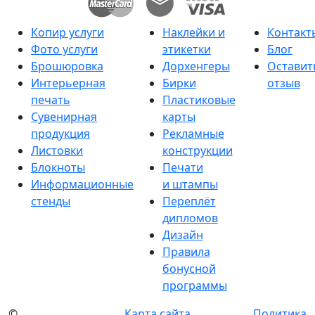
Копир услуги
Наклейки и
Контакт
Фото услуги
этикетки
Блог
Брошюровка
Дорхенгеры
Оставит
Интерьерная
Бирки
отзыв
печать
Пластиковые
Сувенирная
карты
продукция
Рекламные
Листовки
конструкции
Блокноты
Печати
Информационные
и штампы
стенды
Переплёт
дипломов
Дизайн
Правила
бонусной
программы
©
Карта сайта
Политика