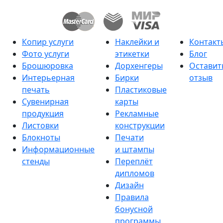
Копир услуги
Наклейки и
Контакт
Фото услуги
этикетки
Блог
Брошюровка
Дорхенгеры
Оставит
Интерьерная
Бирки
отзыв
печать
Пластиковые
Сувенирная
карты
продукция
Рекламные
Листовки
конструкции
Блокноты
Печати
Информационные
и штампы
стенды
Переплёт
дипломов
Дизайн
Правила
бонусной
программы