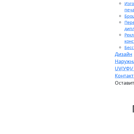
Изг
печа
Бро
Пер
дип
Рек
конс
Бес
Дизайн
Наружн
UV(УФ)/
Контак
Оставит