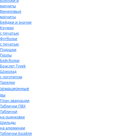
Брелоки и
магниты
Виниловые
магниты
Бейджи и значки
Кружки
с печатью
Футболки
с печатью
Подушки
Пазлы
Бейсболки
Браслет Tyvek
Шоколад
с логотипом
Тарелки
ормационные
нды
План эвакуации
Таблички ПВХ
Таблички
на оцинковке
Шильды
на алюминии
Таблички Брайля