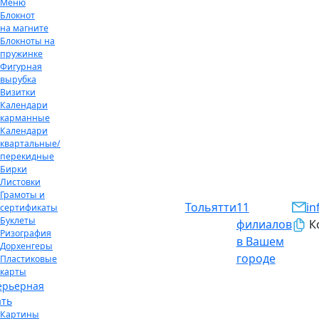
Меню
Блокнот
на магните
Блокноты на
пружинке
Фигурная
вырубка
Визитки
Календари
карманные
Календари
квартальные/
перекидные
Бирки
Листовки
Грамоты и
Тольятти
11
in
сертификаты
Буклеты
филиалов
К
Ризография
в Вашем
Дорхенгеры
городе
Пластиковые
карты
ерьерная
ать
Картины