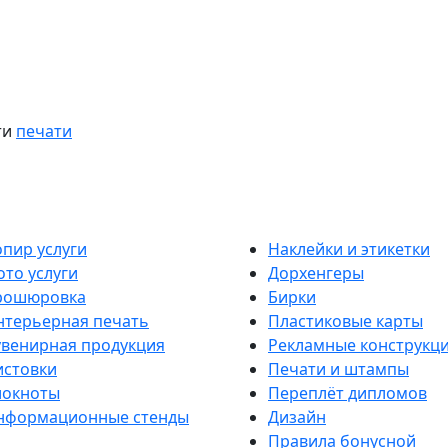
ти
печати
опир услуги
Наклейки и этикетки
ото услуги
Дорхенгеры
рошюровка
Бирки
нтерьерная печать
Пластиковые карты
увенирная продукция
Рекламные конструкц
истовки
Печати и штампы
локноты
Переплёт дипломов
нформационные стенды
Дизайн
Правила бонусной