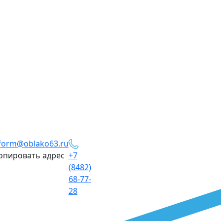
form@oblako63.ru
опировать адрес
+7
(8482)
68-77-
28