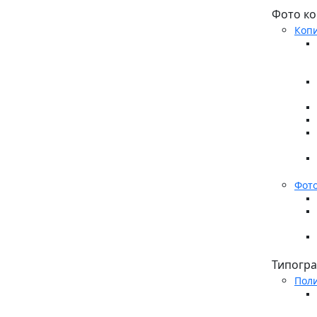
Фото ко
Копи
Фото
Типогр
Пол