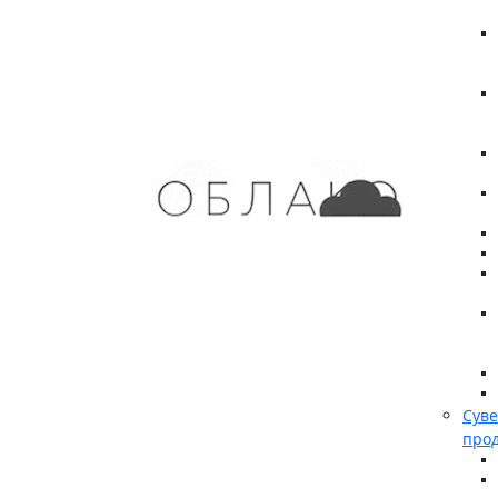
Сув
про