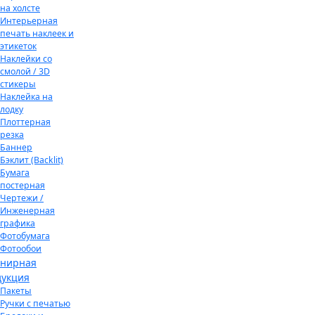
на холсте
Интерьерная
печать наклеек и
этикеток
Наклейки со
смолой / 3D
стикеры
Наклейка на
лодку
Плоттерная
резка
Баннер
Бэклит (Backlit)
Бумага
постерная
Чертежи /
Инженерная
графика
Фотобумага
Фотообои
енирная
дукция
Пакеты
Ручки с печатью