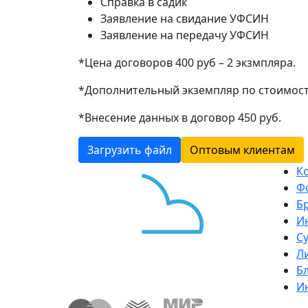
Справка в садик
Заявление на свидание УФСИН
Заявление на передачу УФСИН
*Цена договоров 400 руб – 2 экзмпляра.
*Дополнительный экземпляр по стоимос
*Внесение данных в договор 450 руб.
Загрузить файл
Оптовым клиентам
К
Ф
Б
И
С
Л
Б
И