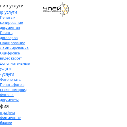
пир услуги
р услуги
Печать и
копирование
документов
Печать
договоров
Сканирование
Ламинирование
Оцифровка
видео кассет
Дополнительные
услуги
 услуги
Фотопечать
Печать фото в
стиле полароид
Фото на
документы
афия
играфия
Фирменные
бланки