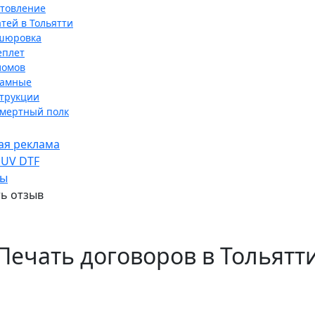
отовление
тей в Тольятти
шюровка
еплет
ломов
ламные
трукции
смертный полк
ая реклама
 UV DTF
ты
ь отзыв
Печать договоров в Тольятт