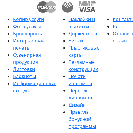
Копир услуги
Наклейки и
Контакт
Фото услуги
этикетки
Блог
Брошюровка
Дорхенгеры
Оставит
Интерьерная
Бирки
отзыв
печать
Пластиковые
Сувенирная
карты
продукция
Рекламные
Листовки
конструкции
Блокноты
Печати
Информационные
и штампы
стенды
Переплёт
дипломов
Дизайн
Правила
бонусной
программы