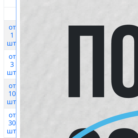
Виниловые магниты
10х7см
10х15см
15х20см
20х30с
от
150
1
200 руб
300 руб
450 ру
руб
шт.
от
120
3
170 руб
270 руб
400 ру
руб
шт.
от
100
10
145 руб
245 руб
360 ру
руб
шт.
от
30
85 руб
130 руб
230 руб
340 ру
шт.